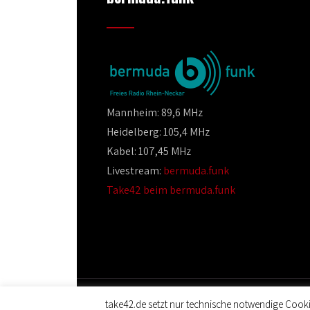
Mannheim: 89,6 MHz
Heidelberg: 105,4 MHz
Kabel: 107,45 MHz
Livestream:
bermuda.funk
Take42 beim bermuda.funk
take42.de setzt nur technische notwendige Cooki