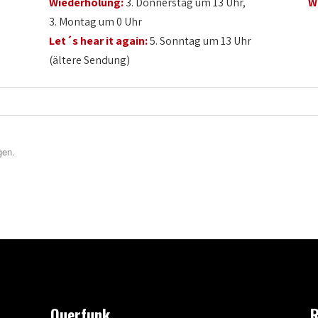
Wiederholung:
3. Donnerstag um 13 Uhr,
W
3. Montag um 0 Uhr
Let´s hear it again:
5. Sonntag um 13 Uhr
(ältere Sendung)
gen.
Querfunk
R