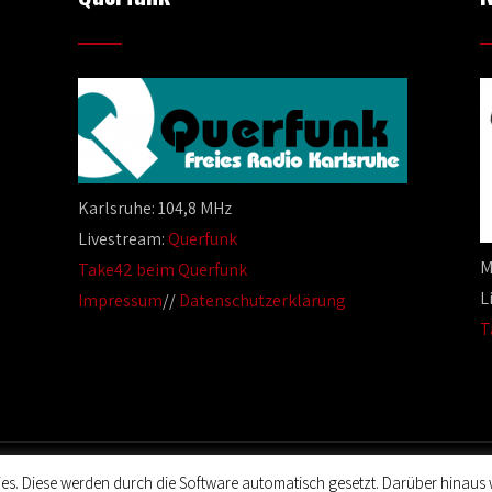
Karlsruhe: 104,8 MHz
Livestream:
Querfunk
M
Take42 beim Querfunk
L
Impressum
//
Datenschutzerklärung
T
es. Diese werden durch die Software automatisch gesetzt. Darüber hinaus 