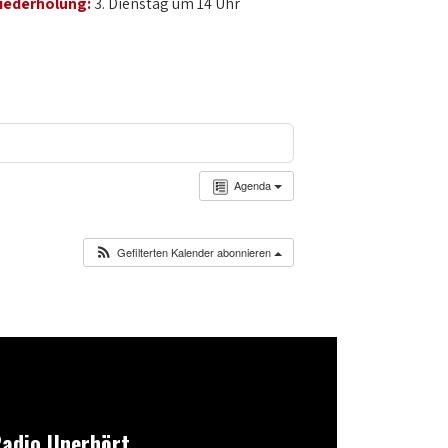
iederholung:
3. Dienstag um 14 Uhr
Agenda
Gefilterten Kalender abonnieren
adio Unerhört