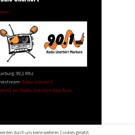
arburg: 90,1 Mhz
ivestream:
Radio Unerhört
ake42 bei Radio Unerhört Querfunk
werden durch uns keine weiteren Cookies gesetzt.