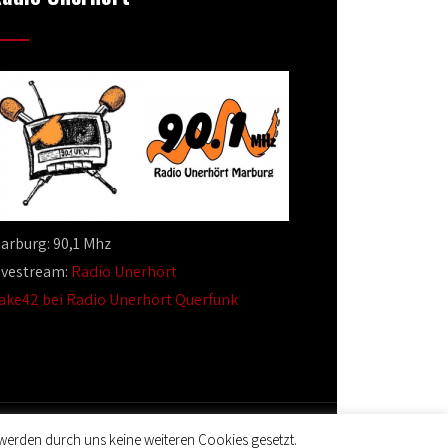
arburg: 90,1 Mhz
ivestream:
Radio Unerhört
ake42 bei Radio Unerhört Querfunk
werden durch uns keine weiteren Cookies gesetzt.