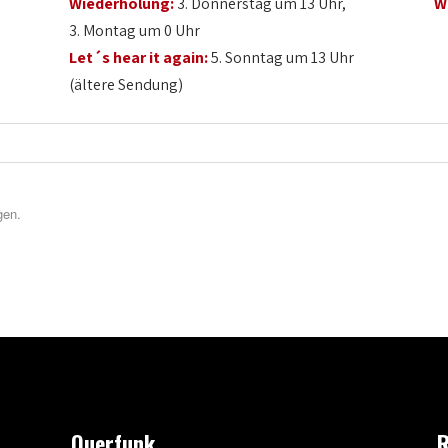
Wiederholung:
3. Donnerstag um 13 Uhr,
W
3. Montag um 0 Uhr
Let´s hear it again:
5. Sonntag um 13 Uhr
(ältere Sendung)
gen.
Querfunk
R