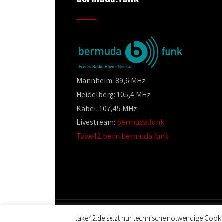
Mannheim: 89,6 MHz
Heidelberg: 105,4 MHz
Kabel: 107,45 MHz
Livestream:
bermuda.funk
Take42 beim bermuda.funk
take42.de setzt nur technische notwendige Cooki