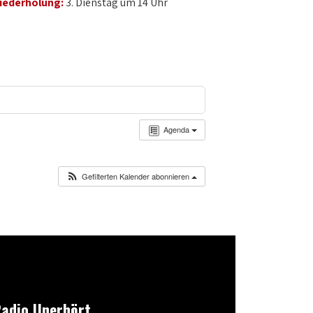
iederholung:
3. Dienstag um 14 Uhr
Agenda
Gefilterten Kalender abonnieren
adio Unerhört