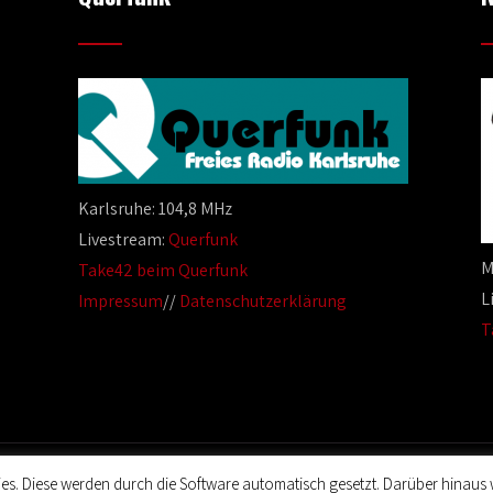
Karlsruhe: 104,8 MHz
Livestream:
Querfunk
M
Take42 beim Querfunk
L
Impressum
//
Datenschutzerklärung
T
es. Diese werden durch die Software automatisch gesetzt. Darüber hinaus 