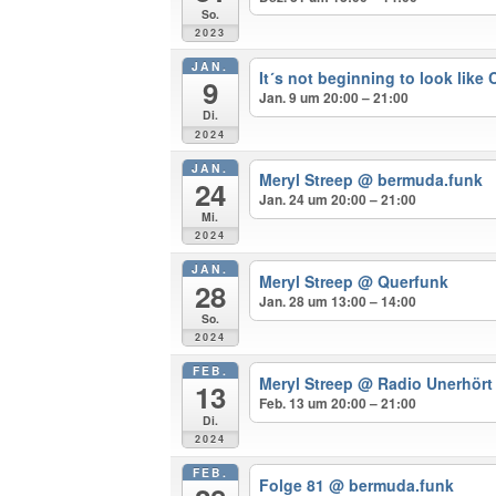
So.
2023
JAN.
It´s not beginning to look like
9
Jan. 9 um 20:00 – 21:00
Di.
2024
JAN.
Meryl Streep
@ bermuda.funk
24
Jan. 24 um 20:00 – 21:00
Mi.
2024
JAN.
Meryl Streep
@ Querfunk
28
Jan. 28 um 13:00 – 14:00
So.
2024
FEB.
Meryl Streep
@ Radio Unerhört
13
Feb. 13 um 20:00 – 21:00
Di.
2024
FEB.
Folge 81
@ bermuda.funk