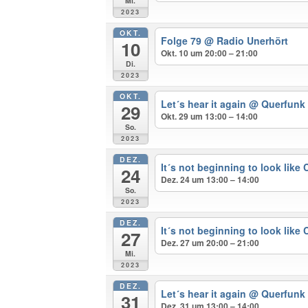
Mi.
2023
OKT.
Folge 79
@ Radio Unerhört
10
Okt. 10 um 20:00 – 21:00
Di.
2023
OKT.
Let´s hear it again
@ Querfunk
29
Okt. 29 um 13:00 – 14:00
So.
2023
DEZ.
It´s not beginning to look like
24
Dez. 24 um 13:00 – 14:00
So.
2023
DEZ.
It´s not beginning to look like
27
Dez. 27 um 20:00 – 21:00
Mi.
2023
DEZ.
Let´s hear it again
@ Querfunk
31
Dez. 31 um 13:00 – 14:00