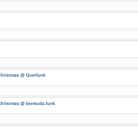
 Christmas
@ Querfunk
 Christmas
@ bermuda.funk