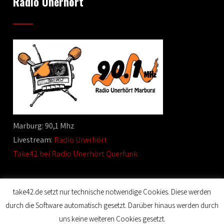
Radio Unerhört
Marburg: 90,1 Mhz
Livestream:
Radio Unerhört
Take42 bei Radio Unerhört Querfunk
take42.de setzt nur technische notwendige Cookies. Diese werden
durch die Software automatisch gesetzt. Darüber hinaus werden durch
© 2020 Film Maker. All Rights Reserved. Designed by SKT
uns keine weiteren Cookies gesetzt.