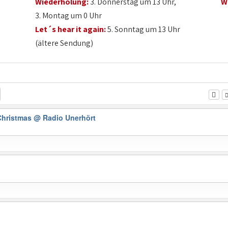
Wiederholung:
3. Donnerstag um 13 Uhr,
W
3. Montag um 0 Uhr
Let´s hear it again:
5. Sonntag um 13 Uhr
(ältere Sendung)
 Christmas
@ Radio Unerhört