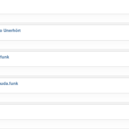
o Unerhört
funk
uda.funk