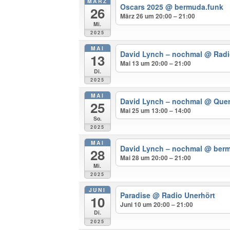
MÄRZ
Oscars 2025
@ bermuda.funk
26
März 26 um 20:00 – 21:00
Mi.
2025
MAI
David Lynch – nochmal
@ Radi
13
Mai 13 um 20:00 – 21:00
Di.
2025
MAI
David Lynch – nochmal
@ Quer
25
Mai 25 um 13:00 – 14:00
So.
2025
MAI
David Lynch – nochmal
@ berm
28
Mai 28 um 20:00 – 21:00
Mi.
2025
JUNI
Paradise
@ Radio Unerhört
10
Juni 10 um 20:00 – 21:00
Di.
2025