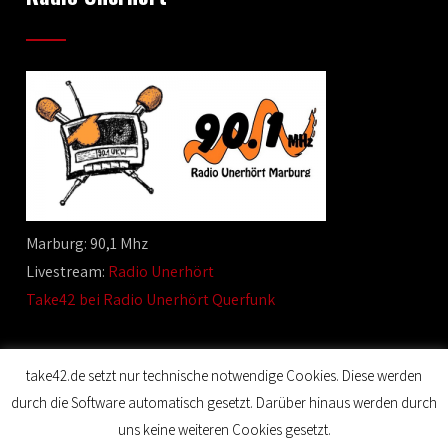
Marburg: 90,1 Mhz
Livestream:
Radio Unerhört
Take42 bei Radio Unerhört Querfunk
take42.de setzt nur technische notwendige Cookies. Diese werden
durch die Software automatisch gesetzt. Darüber hinaus werden durch
© 2020 Film Maker. All Rights Reserved. Designed by SKT
uns keine weiteren Cookies gesetzt.
Themes.