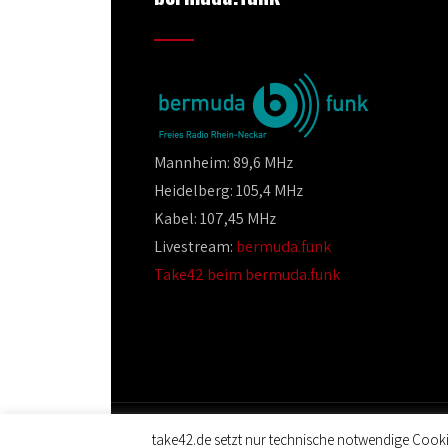
Mannheim: 89,6 MHz
Heidelberg: 105,4 MHz
Kabel: 107,45 MHz
Livestream:
bermuda.funk
Take42 beim bermuda.funk
take42.de setzt nur technische notwendige Cooki