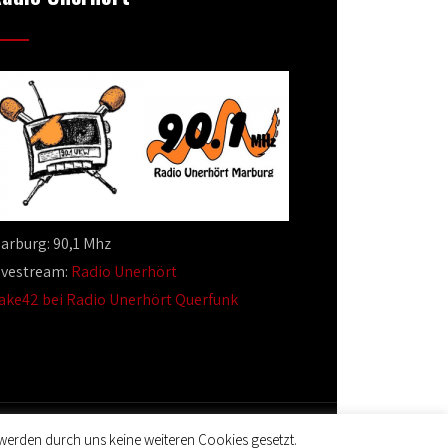
arburg: 90,1 Mhz
ivestream:
Radio Unerhört
ake42 bei Radio Unerhört Querfunk
werden durch uns keine weiteren Cookies gesetzt.