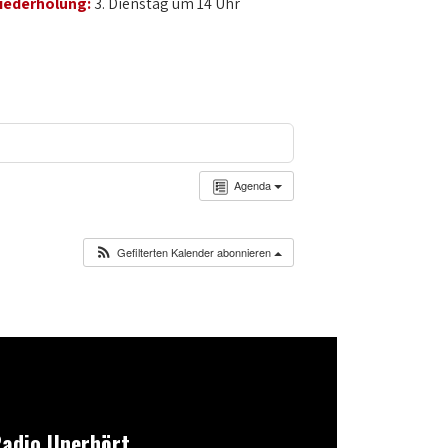
iederholung:
3. Dienstag um 14 Uhr
Agenda
Gefilterten Kalender abonnieren
adio Unerhört