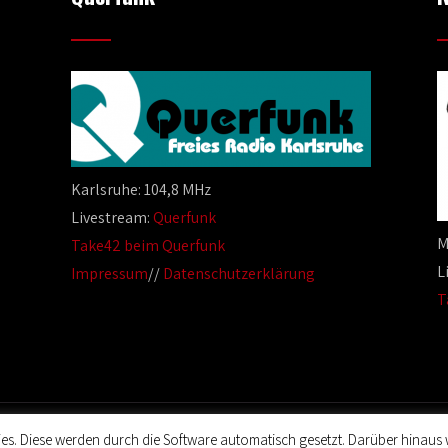
Karlsruhe: 104,8 MHz
Livestream:
Querfunk
M
Take42 beim Querfunk
L
Impressum
//
Datenschutzerklärung
T
es. Diese werden durch die Software automatisch gesetzt. Darüber hinaus 