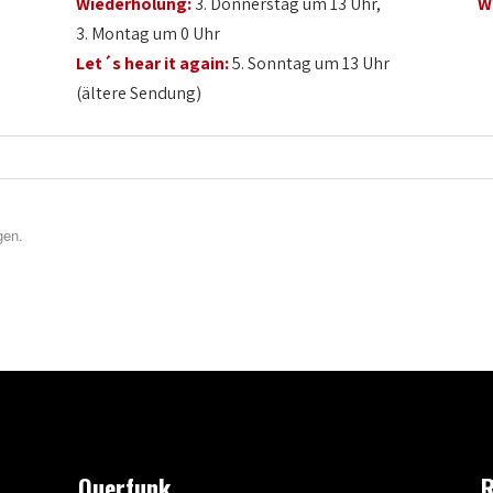
Wiederholung:
3. Donnerstag um 13 Uhr,
W
3. Montag um 0 Uhr
Let´s hear it again:
5. Sonntag um 13 Uhr
(ältere Sendung)
gen.
Querfunk
R