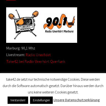
Marburg: 90,1 Mhz
Livestream:
Radio Unerhört
Take42 bei Radio Unerhört Querfunk
take42.de setzt nur technische notwendige Cookies. Diese werden
durch die Software automatisch gesetzt. Darüber hinaus werden durch
© 2020 Film Maker. All Rights Reserved. Designed by SKT
uns keine weiteren Cookies gesetzt.
Themes.
Unsere Datenschutzerklärung
Verstanden!
Einstellungen