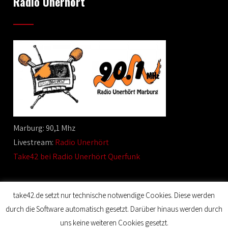
Radio Unerhört
Marburg: 90,1 Mhz
Livestream:
Radio Unerhört
Take42 bei Radio Unerhört Querfunk
take42.de setzt nur technische notwendige Cookies. Diese werden
durch die Software automatisch gesetzt. Darüber hinaus werden durch
© 2020 Film Maker. All Rights Reserved. Designed by SKT
uns keine weiteren Cookies gesetzt.