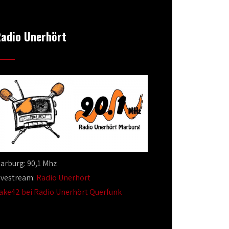
adio Unerhört
arburg: 90,1 Mhz
ivestream:
Radio Unerhört
ake42 bei Radio Unerhört Querfunk