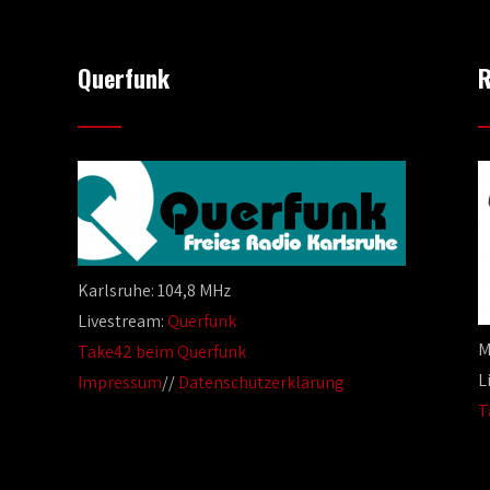
Querfunk
R
Karlsruhe: 104,8 MHz
Livestream:
Querfunk
M
Take42 beim Querfunk
L
Impressum
//
Datenschutzerklärung
T