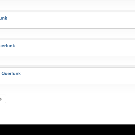
unk
uerfunk
 Querfunk