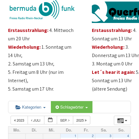
Erstausstrahlung:
4. Mittwoch
Erstausstrahlung:
4.
um 20 Uhr
Sonntag um 13 Uhr
Wiederholung:
1. Sonntag um
Wiederholung:
3.
14 Uhr,
Donnerstag um 13 Uhr
2. Samstag um 13 Uhr,
3. Montag um 0 Uhr
5. Freitag um 8 Uhr (nur im
Let´s hear it again:
5
Internet),
Sonntag um 13 Uhr
5. Samstag um 17 Uhr.
(ältere Sendung)
Kategorien
Schlagwörter
2023
JULI
SEP.
2025
Mo.
Di.
Mi.
Do.
Fr.
Sa.
So.
1
2
3
4