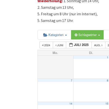
Wiederholung:
1. Sonntag um 14 Uhr,
2. Samstag um 13 Uhr,
5. Freitag um 8 Uhr (nur im Internet),
5. Samstag um 17 Uhr.
Kategorien
Schlagwörter
JULI 2025
2024
JUNI
AUG.
Mo.
Di.
1
7
8
14
15