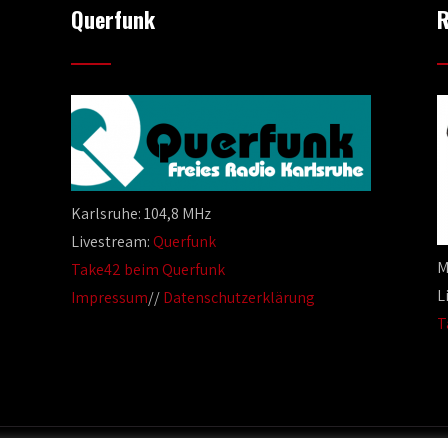
Querfunk
R
Karlsruhe: 104,8 MHz
Livestream:
Querfunk
M
Take42 beim Querfunk
L
Impressum
//
Datenschutzerklärung
T