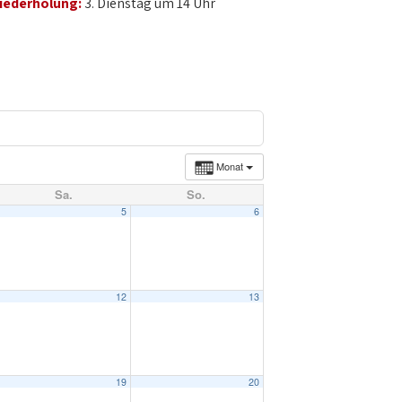
iederholung:
3. Dienstag um 14 Uhr
Monat
Sa.
So.
5
6
12
13
19
20