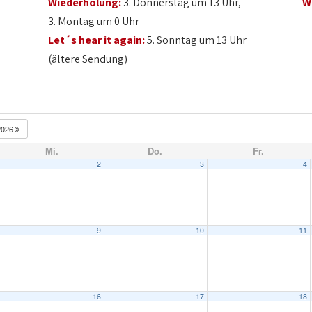
Wiederholung:
3. Donnerstag um 13 Uhr,
W
3. Montag um 0 Uhr
Let´s hear it again:
5. Sonntag um 13 Uhr
(ältere Sendung)
2026
Mi.
Do.
Fr.
2
3
4
9
10
11
16
17
18