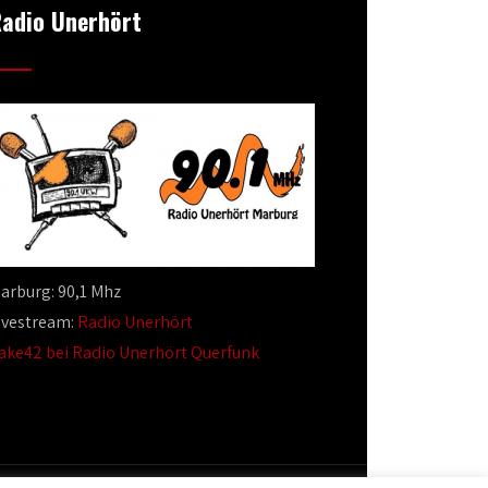
adio Unerhört
arburg: 90,1 Mhz
ivestream:
Radio Unerhört
ake42 bei Radio Unerhört Querfunk