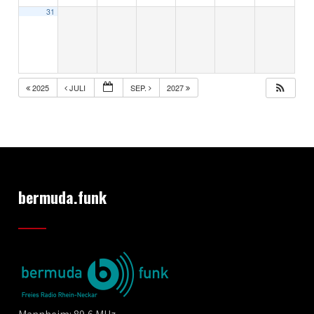
31
2025
JULI
SEP.
2027
bermuda.funk