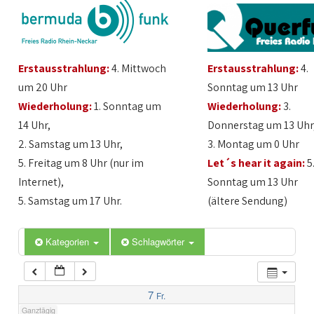
1:00
Erstausstrahlung:
4. Mittwoch
Erstausstrahlung:
4.
2:00
um 20 Uhr
Sonntag um 13 Uhr
Wiederholung:
1. Sonntag um
Wiederholung:
3.
3:00
14 Uhr,
Donnerstag um 13 Uhr
2. Samstag um 13 Uhr,
3. Montag um 0 Uhr
4:00
5. Freitag um 8 Uhr (nur im
Let´s hear it again:
5
Internet),
Sonntag um 13 Uhr
5:00
5. Samstag um 17 Uhr.
(ältere Sendung)
6:00
Kategorien
Schlagwörter
7:00
7
Fr.
Ganztägig