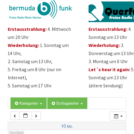
1:00
Erstausstrahlung:
4. Mittwoch
Erstausstrahlung:
4.
2:00
um 20 Uhr
Sonntag um 13 Uhr
Wiederholung:
1. Sonntag um
Wiederholung:
3.
3:00
14 Uhr,
Donnerstag um 13 Uhr
2. Samstag um 13 Uhr,
3. Montag um 0 Uhr
4:00
5. Freitag um 8 Uhr (nur im
Let´s hear it again:
5
Internet),
Sonntag um 13 Uhr
5:00
5. Samstag um 17 Uhr.
(ältere Sendung)
6:00
Kategorien
Schlagwörter
7:00
10
Mo.
Ganztägig