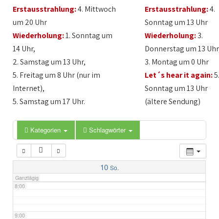
Erstausstrahlung:
4. Mittwoch
Erstausstrahlung:
4.
2:00
um 20 Uhr
Sonntag um 13 Uhr
Wiederholung:
1. Sonntag um
Wiederholung:
3.
3:00
14 Uhr,
Donnerstag um 13 Uhr
2. Samstag um 13 Uhr,
3. Montag um 0 Uhr
4:00
5. Freitag um 8 Uhr (nur im
Let´s hear it again:
5
Internet),
Sonntag um 13 Uhr
5:00
5. Samstag um 17 Uhr.
(ältere Sendung)
6:00
Kategorien
Schlagwörter
7:00
10
So.
Ganztägig
8:00
9:00