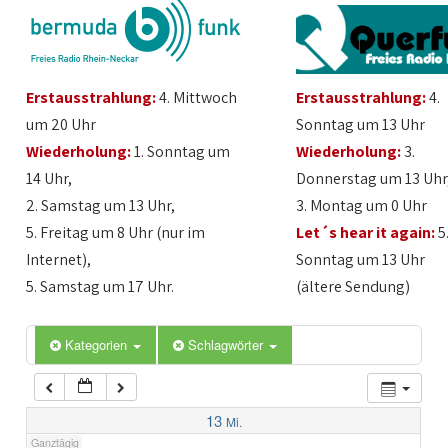
1:00
Erstausstrahlung:
4. Mittwoch
Erstausstrahlung:
4.
2:00
um 20 Uhr
Sonntag um 13 Uhr
Wiederholung:
1. Sonntag um
Wiederholung:
3.
3:00
14 Uhr,
Donnerstag um 13 Uhr
2. Samstag um 13 Uhr,
3. Montag um 0 Uhr
4:00
5. Freitag um 8 Uhr (nur im
Let´s hear it again:
5
Internet),
Sonntag um 13 Uhr
5:00
5. Samstag um 17 Uhr.
(ältere Sendung)
6:00
Kategorien
Schlagwörter
7:00
13
Mi.
Ganztägig