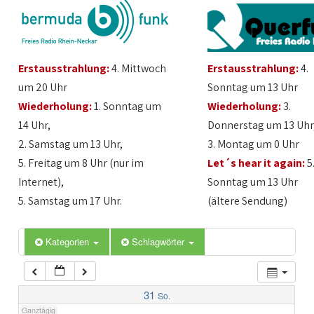
1:00
Erstausstrahlung:
4. Mittwoch
Erstausstrahlung:
4.
2:00
um 20 Uhr
Sonntag um 13 Uhr
Wiederholung:
1. Sonntag um
Wiederholung:
3.
3:00
14 Uhr,
Donnerstag um 13 Uhr
2. Samstag um 13 Uhr,
3. Montag um 0 Uhr
4:00
5. Freitag um 8 Uhr (nur im
Let´s hear it again:
5
Internet),
Sonntag um 13 Uhr
5:00
5. Samstag um 17 Uhr.
(ältere Sendung)
6:00
Kategorien
Schlagwörter
7:00
31
So.
Ganztägig