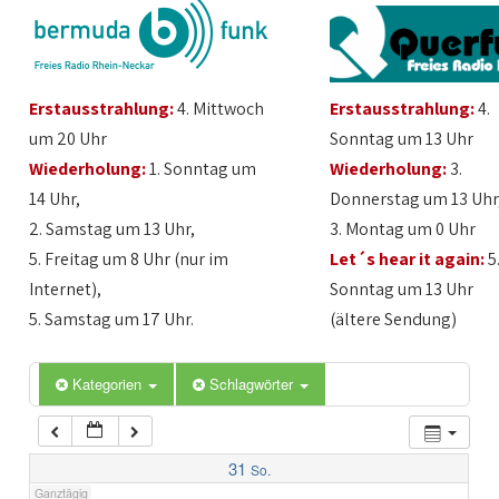
1:00
Erstausstrahlung:
4. Mittwoch
Erstausstrahlung:
4.
2:00
um 20 Uhr
Sonntag um 13 Uhr
Wiederholung:
1. Sonntag um
Wiederholung:
3.
3:00
14 Uhr,
Donnerstag um 13 Uhr
2. Samstag um 13 Uhr,
3. Montag um 0 Uhr
4:00
5. Freitag um 8 Uhr (nur im
Let´s hear it again:
5
Internet),
Sonntag um 13 Uhr
5:00
5. Samstag um 17 Uhr.
(ältere Sendung)
6:00
Kategorien
Schlagwörter
7:00
31
So.
Ganztägig