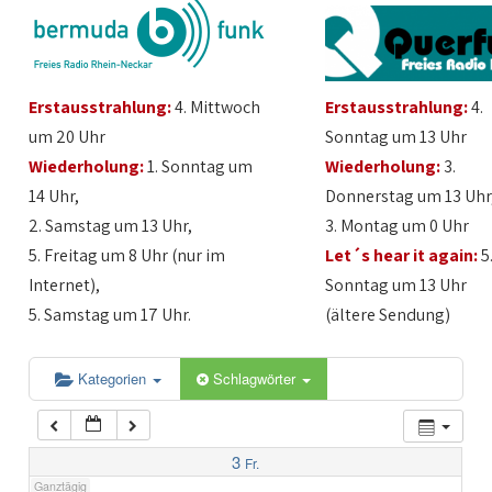
1:00
Erstausstrahlung:
4. Mittwoch
Erstausstrahlung:
4.
2:00
um 20 Uhr
Sonntag um 13 Uhr
Wiederholung:
1. Sonntag um
Wiederholung:
3.
3:00
14 Uhr,
Donnerstag um 13 Uhr
2. Samstag um 13 Uhr,
3. Montag um 0 Uhr
4:00
5. Freitag um 8 Uhr (nur im
Let´s hear it again:
5
Internet),
Sonntag um 13 Uhr
5:00
5. Samstag um 17 Uhr.
(ältere Sendung)
6:00
Kategorien
Schlagwörter
7:00
3
Fr.
Ganztägig