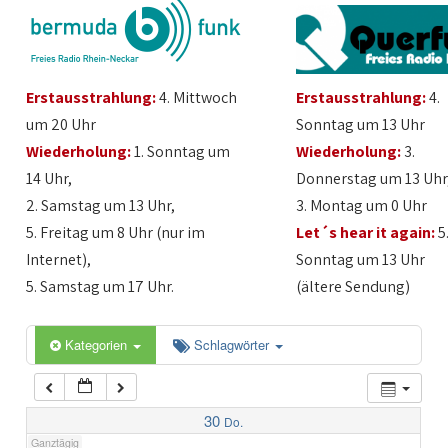
1:00
Erstausstrahlung:
4. Mittwoch
Erstausstrahlung:
4.
2:00
um 20 Uhr
Sonntag um 13 Uhr
Wiederholung:
1. Sonntag um
Wiederholung:
3.
3:00
14 Uhr,
Donnerstag um 13 Uhr
2. Samstag um 13 Uhr,
3. Montag um 0 Uhr
4:00
5. Freitag um 8 Uhr (nur im
Let´s hear it again:
5
Internet),
Sonntag um 13 Uhr
5:00
5. Samstag um 17 Uhr.
(ältere Sendung)
6:00
Kategorien
Schlagwörter
7:00
30
Do.
Ganztägig