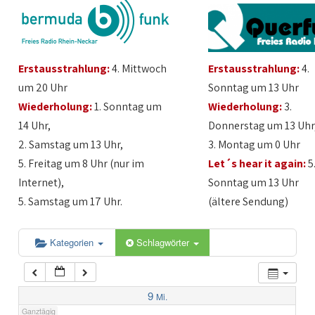
1:00
Erstausstrahlung:
4. Mittwoch
Erstausstrahlung:
4.
2:00
um 20 Uhr
Sonntag um 13 Uhr
Wiederholung:
1. Sonntag um
Wiederholung:
3.
3:00
14 Uhr,
Donnerstag um 13 Uhr
2. Samstag um 13 Uhr,
3. Montag um 0 Uhr
4:00
5. Freitag um 8 Uhr (nur im
Let´s hear it again:
5
Internet),
Sonntag um 13 Uhr
5:00
5. Samstag um 17 Uhr.
(ältere Sendung)
6:00
Kategorien
Schlagwörter
7:00
9
Mi.
Ganztägig