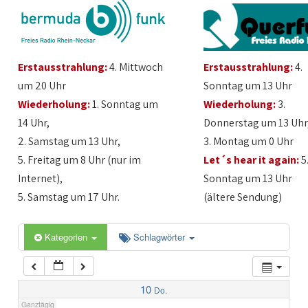
1:00
Erstausstrahlung:
4. Mittwoch
Erstausstrahlung:
4.
2:00
um 20 Uhr
Sonntag um 13 Uhr
Wiederholung:
1. Sonntag um
Wiederholung:
3.
3:00
14 Uhr,
Donnerstag um 13 Uhr
2. Samstag um 13 Uhr,
3. Montag um 0 Uhr
4:00
5. Freitag um 8 Uhr (nur im
Let´s hear it again:
5
Internet),
Sonntag um 13 Uhr
5:00
5. Samstag um 17 Uhr.
(ältere Sendung)
6:00
Kategorien
Schlagwörter
7:00
10
Do.
Ganztägig