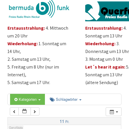
1:00
Erstausstrahlung:
4. Mittwoch
Erstausstrahlung:
4.
2:00
um 20 Uhr
Sonntag um 13 Uhr
Wiederholung:
1. Sonntag um
Wiederholung:
3.
3:00
14 Uhr,
Donnerstag um 13 Uhr
2. Samstag um 13 Uhr,
3. Montag um 0 Uhr
4:00
5. Freitag um 8 Uhr (nur im
Let´s hear it again:
5
Internet),
Sonntag um 13 Uhr
5:00
5. Samstag um 17 Uhr.
(ältere Sendung)
6:00
Kategorien
Schlagwörter
7:00
11
Fr.
Ganztägig