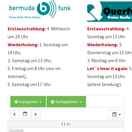
1:00
Erstausstrahlung:
4. Mittwoch
Erstausstrahlung:
4.
2:00
um 20 Uhr
Sonntag um 13 Uhr
Wiederholung:
1. Sonntag um
Wiederholung:
3.
3:00
14 Uhr,
Donnerstag um 13 Uhr
2. Samstag um 13 Uhr,
3. Montag um 0 Uhr
4:00
5. Freitag um 8 Uhr (nur im
Let´s hear it again:
5
Internet),
Sonntag um 13 Uhr
5:00
5. Samstag um 17 Uhr.
(ältere Sendung)
6:00
Kategorien
Schlagwörter
7:00
11
Fr.
Ganztägig