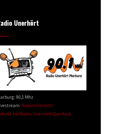
adio Unerhört
arburg: 90,1 Mhz
ivestream:
Radio Unerhört
ake42 bei Radio Unerhört Querfunk