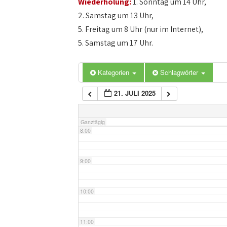
Wiederholung:
1. Sonntag um 14 Uhr,
4:00
2. Samstag um 13 Uhr,
5. Freitag um 8 Uhr (nur im Internet),
5:00
5. Samstag um 17 Uhr.
6:00
Kategorien
Schlagwörter
21. JULI 2025
7:00
Ganztägig
8:00
9:00
10:00
11:00