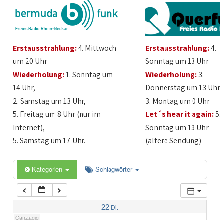
1:00
Erstausstrahlung:
4. Mittwoch
Erstausstrahlung:
4.
2:00
um 20 Uhr
Sonntag um 13 Uhr
Wiederholung:
1. Sonntag um
Wiederholung:
3.
3:00
14 Uhr,
Donnerstag um 13 Uhr
2. Samstag um 13 Uhr,
3. Montag um 0 Uhr
4:00
5. Freitag um 8 Uhr (nur im
Let´s hear it again:
5
Internet),
Sonntag um 13 Uhr
5:00
5. Samstag um 17 Uhr.
(ältere Sendung)
6:00
Kategorien
Schlagwörter
7:00
22
Di.
Ganztägig