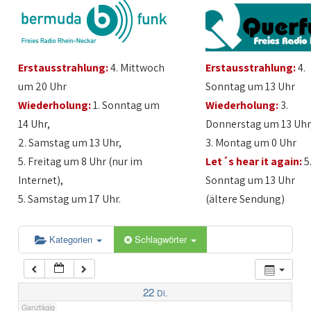
1:00
Erstausstrahlung:
4. Mittwoch
Erstausstrahlung:
4.
2:00
um 20 Uhr
Sonntag um 13 Uhr
Wiederholung:
1. Sonntag um
Wiederholung:
3.
3:00
14 Uhr,
Donnerstag um 13 Uhr
2. Samstag um 13 Uhr,
3. Montag um 0 Uhr
4:00
5. Freitag um 8 Uhr (nur im
Let´s hear it again:
5
Internet),
Sonntag um 13 Uhr
5:00
5. Samstag um 17 Uhr.
(ältere Sendung)
6:00
Kategorien
Schlagwörter
7:00
22
Di.
Ganztägig