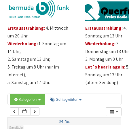
1:00
Erstausstrahlung:
4. Mittwoch
Erstausstrahlung:
4.
2:00
um 20 Uhr
Sonntag um 13 Uhr
Wiederholung:
1. Sonntag um
Wiederholung:
3.
3:00
14 Uhr,
Donnerstag um 13 Uhr
2. Samstag um 13 Uhr,
3. Montag um 0 Uhr
4:00
5. Freitag um 8 Uhr (nur im
Let´s hear it again:
5
Internet),
Sonntag um 13 Uhr
5:00
5. Samstag um 17 Uhr.
(ältere Sendung)
6:00
Kategorien
Schlagwörter
7:00
24
Do.
Ganztägig