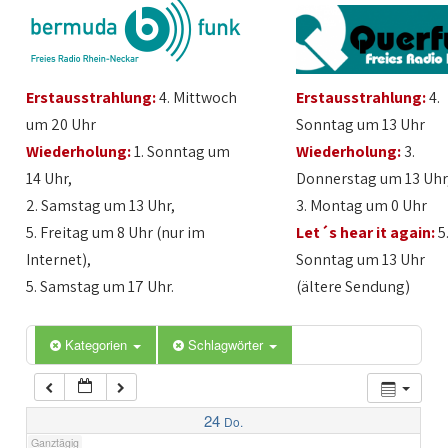
1:00
Erstausstrahlung:
4. Mittwoch
Erstausstrahlung:
4.
2:00
um 20 Uhr
Sonntag um 13 Uhr
Wiederholung:
1. Sonntag um
Wiederholung:
3.
3:00
14 Uhr,
Donnerstag um 13 Uhr
2. Samstag um 13 Uhr,
3. Montag um 0 Uhr
4:00
5. Freitag um 8 Uhr (nur im
Let´s hear it again:
5
Internet),
Sonntag um 13 Uhr
5:00
5. Samstag um 17 Uhr.
(ältere Sendung)
6:00
Kategorien
Schlagwörter
7:00
24
Do.
Ganztägig