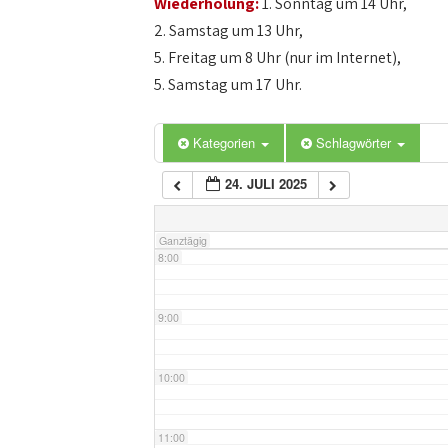
Wiederholung:
1. Sonntag um 14 Uhr,
4:00
2. Samstag um 13 Uhr,
5. Freitag um 8 Uhr (nur im Internet),
5:00
5. Samstag um 17 Uhr.
6:00
Kategorien
Schlagwörter
24. JULI 2025
7:00
Ganztägig
8:00
9:00
10:00
11:00