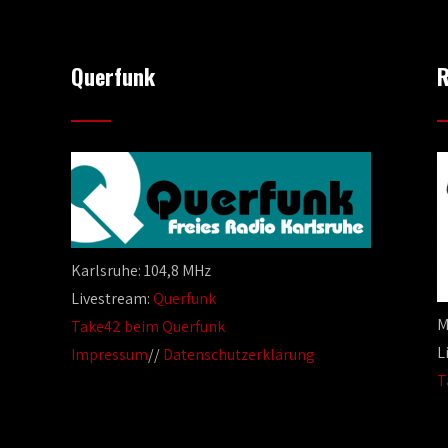
Querfunk
R
Karlsruhe: 104,8 MHz
Livestream:
Querfunk
M
Take42 beim Querfunk
L
Impressum
//
Datenschutzerklärung
T