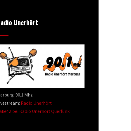
adio Unerhört
arburg: 90,1 Mhz
ivestream:
Radio Unerhört
ake42 bei Radio Unerhört Querfunk