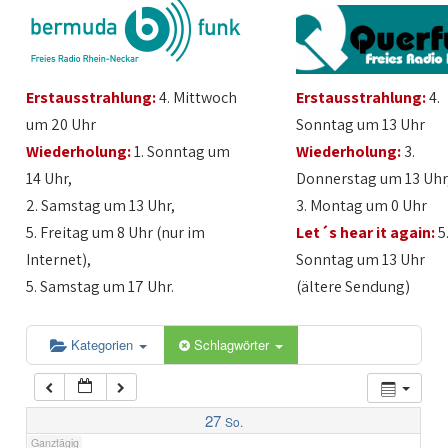
1:00
Erstausstrahlung:
4. Mittwoch
Erstausstrahlung:
4.
2:00
um 20 Uhr
Sonntag um 13 Uhr
Wiederholung:
1. Sonntag um
Wiederholung:
3.
3:00
14 Uhr,
Donnerstag um 13 Uhr
2. Samstag um 13 Uhr,
3. Montag um 0 Uhr
4:00
5. Freitag um 8 Uhr (nur im
Let´s hear it again:
5
Internet),
Sonntag um 13 Uhr
5:00
5. Samstag um 17 Uhr.
(ältere Sendung)
6:00
Kategorien
Schlagwörter
7:00
27
So.
Ganztägig