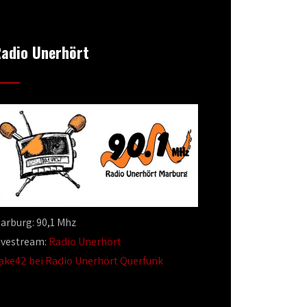
adio Unerhört
arburg: 90,1 Mhz
ivestream:
Radio Unerhört
ake42 bei Radio Unerhört Querfunk