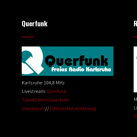
Querfunk
R
Karlsruhe: 104,8 MHz
Livestream:
Querfunk
M
Take42 beim Querfunk
L
Impressum
//
Datenschutzerklärung
T