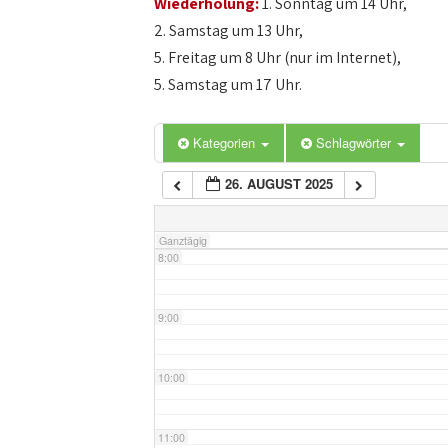
Wiederholung:
1. Sonntag um 14 Uhr,
4:00
2. Samstag um 13 Uhr,
5. Freitag um 8 Uhr (nur im Internet),
5:00
5. Samstag um 17 Uhr.
6:00
Kategorien
Schlagwörter
26. AUGUST 2025
7:00
Ganztägig
8:00
9:00
10:00
11:00