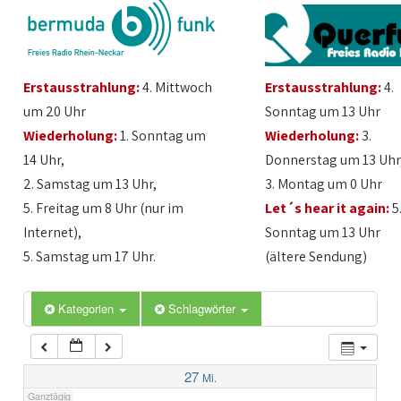
1:00
Erstausstrahlung:
4. Mittwoch
Erstausstrahlung:
4.
2:00
um 20 Uhr
Sonntag um 13 Uhr
Wiederholung:
1. Sonntag um
Wiederholung:
3.
3:00
14 Uhr,
Donnerstag um 13 Uhr
2. Samstag um 13 Uhr,
3. Montag um 0 Uhr
4:00
5. Freitag um 8 Uhr (nur im
Let´s hear it again:
5
Internet),
Sonntag um 13 Uhr
5:00
5. Samstag um 17 Uhr.
(ältere Sendung)
6:00
Kategorien
Schlagwörter
7:00
27
Mi.
Ganztägig