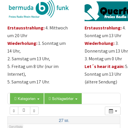
1:00
Erstausstrahlung:
4. Mittwoch
Erstausstrahlung:
4.
2:00
um 20 Uhr
Sonntag um 13 Uhr
Wiederholung:
1. Sonntag um
Wiederholung:
3.
3:00
14 Uhr,
Donnerstag um 13 Uhr
2. Samstag um 13 Uhr,
3. Montag um 0 Uhr
4:00
5. Freitag um 8 Uhr (nur im
Let´s hear it again:
5
Internet),
Sonntag um 13 Uhr
5:00
5. Samstag um 17 Uhr.
(ältere Sendung)
6:00
Kategorien
Schlagwörter
7:00
27
Mi.
Ganztägig