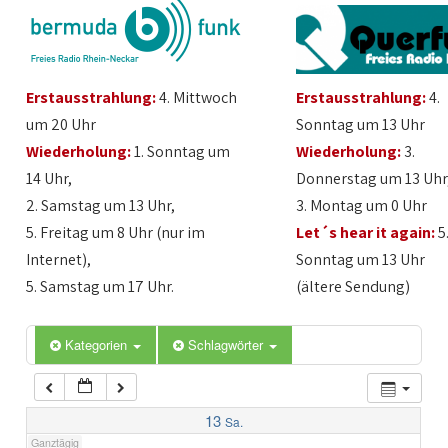
1:00
Erstausstrahlung:
4. Mittwoch
Erstausstrahlung:
4.
2:00
um 20 Uhr
Sonntag um 13 Uhr
Wiederholung:
1. Sonntag um
Wiederholung:
3.
3:00
14 Uhr,
Donnerstag um 13 Uhr
2. Samstag um 13 Uhr,
3. Montag um 0 Uhr
4:00
5. Freitag um 8 Uhr (nur im
Let´s hear it again:
5
Internet),
Sonntag um 13 Uhr
5:00
5. Samstag um 17 Uhr.
(ältere Sendung)
6:00
Kategorien
Schlagwörter
7:00
13
Sa.
Ganztägig