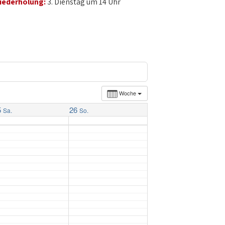
iederholung:
3. Dienstag um 14 Uhr
Woche
5
26
Sa.
So.