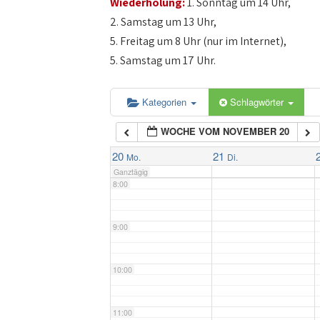
Wiederholung:
1. Sonntag um 14 Uhr,
4:00
2. Samstag um 13 Uhr,
5. Freitag um 8 Uhr (nur im Internet),
5:00
5. Samstag um 17 Uhr.
6:00
Kategorien
Schlagwörter
WOCHE VOM NOVEMBER 20
7:00
20
21
Mo.
Di.
Ganztägig
8:00
9:00
10:00
11:00