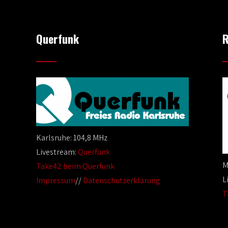
Querfunk
R
Karlsruhe: 104,8 MHz
Livestream:
Querfunk
M
Take42 beim Querfunk
L
Impressum
//
Datenschutzerklärung
T