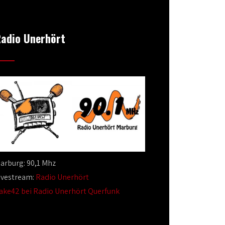
adio Unerhört
arburg: 90,1 Mhz
ivestream:
Radio Unerhört
ake42 bei Radio Unerhört Querfunk