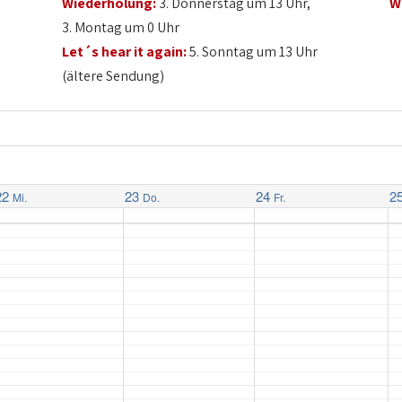
Wiederholung:
3. Donnerstag um 13 Uhr,
W
3. Montag um 0 Uhr
Let´s hear it again:
5. Sonntag um 13 Uhr
(ältere Sendung)
22
23
24
2
Mi.
Do.
Fr.