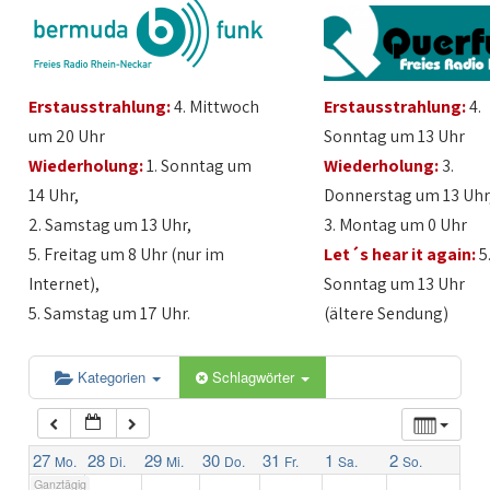
1:00
Erstausstrahlung:
4. Mittwoch
Erstausstrahlung:
4.
2:00
um 20 Uhr
Sonntag um 13 Uhr
Wiederholung:
1. Sonntag um
Wiederholung:
3.
3:00
14 Uhr,
Donnerstag um 13 Uhr
2. Samstag um 13 Uhr,
3. Montag um 0 Uhr
4:00
5. Freitag um 8 Uhr (nur im
Let´s hear it again:
5
Internet),
Sonntag um 13 Uhr
5:00
5. Samstag um 17 Uhr.
(ältere Sendung)
6:00
Kategorien
Schlagwörter
7:00
27
28
29
30
31
1
2
Mo.
Di.
Mi.
Do.
Fr.
Sa.
So.
Ganztägig