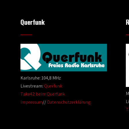
Querfunk
R
Karlsruhe: 104,8 MHz
Livestream:
Querfunk
M
Take42 beim Querfunk
L
Impressum
//
Datenschutzerklärung
T