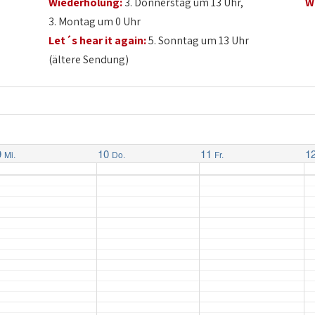
Wiederholung:
3. Donnerstag um 13 Uhr,
W
3. Montag um 0 Uhr
Let´s hear it again:
5. Sonntag um 13 Uhr
(ältere Sendung)
9
10
11
1
Mi.
Do.
Fr.