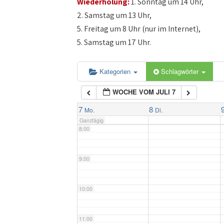
Wiederholung:
1. Sonntag um 14 Uhr,
4:00
2. Samstag um 13 Uhr,
5. Freitag um 8 Uhr (nur im Internet),
5:00
5. Samstag um 17 Uhr.
6:00
Kategorien
Schlagwörter
WOCHE VOM JULI 7
7:00
7
8
Mo.
Di.
Ganztägig
8:00
9:00
10:00
11:00