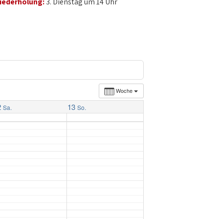
iederholung:
3. Dienstag um 14 Uhr
Woche
2
13
Sa.
So.