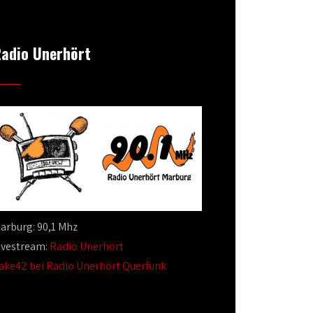
adio Unerhört
arburg: 90,1 Mhz
ivestream:
Radio Unerhört
ake42 bei Radio Unerhört Querfunk