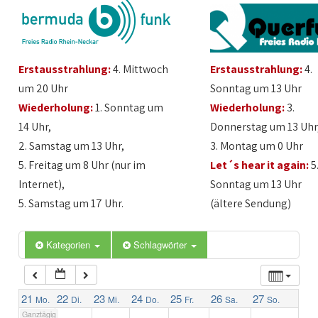
1:00
Erstausstrahlung:
4. Mittwoch
Erstausstrahlung:
4.
2:00
um 20 Uhr
Sonntag um 13 Uhr
Wiederholung:
1. Sonntag um
Wiederholung:
3.
3:00
14 Uhr,
Donnerstag um 13 Uhr
2. Samstag um 13 Uhr,
3. Montag um 0 Uhr
4:00
5. Freitag um 8 Uhr (nur im
Let´s hear it again:
5
Internet),
Sonntag um 13 Uhr
5:00
5. Samstag um 17 Uhr.
(ältere Sendung)
6:00
Kategorien
Schlagwörter
7:00
21
22
23
24
25
26
27
Mo.
Di.
Mi.
Do.
Fr.
Sa.
So.
Ganztägig