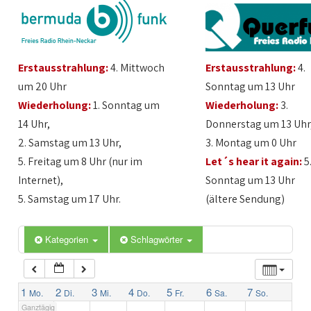
1:00
Erstausstrahlung:
4. Mittwoch
Erstausstrahlung:
4.
2:00
um 20 Uhr
Sonntag um 13 Uhr
Wiederholung:
1. Sonntag um
Wiederholung:
3.
3:00
14 Uhr,
Donnerstag um 13 Uhr
2. Samstag um 13 Uhr,
3. Montag um 0 Uhr
4:00
5. Freitag um 8 Uhr (nur im
Let´s hear it again:
5
Internet),
Sonntag um 13 Uhr
5:00
5. Samstag um 17 Uhr.
(ältere Sendung)
6:00
Kategorien
Schlagwörter
7:00
1
2
3
4
5
6
7
Mo.
Di.
Mi.
Do.
Fr.
Sa.
So.
Ganztägig