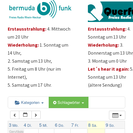
1:00
Erstausstrahlung:
4. Mittwoch
Erstausstrahlung:
4.
2:00
um 20 Uhr
Sonntag um 13 Uhr
Wiederholung:
1. Sonntag um
Wiederholung:
3.
3:00
14 Uhr,
Donnerstag um 13 Uhr
2. Samstag um 13 Uhr,
3. Montag um 0 Uhr
4:00
5. Freitag um 8 Uhr (nur im
Let´s hear it again:
5
Internet),
Sonntag um 13 Uhr
5:00
5. Samstag um 17 Uhr.
(ältere Sendung)
6:00
Kategorien
Schlagwörter
7:00
3
4
5
6
7
8
9
Mo.
Di.
Mi.
Do.
Fr.
Sa.
So.
Ganztägig