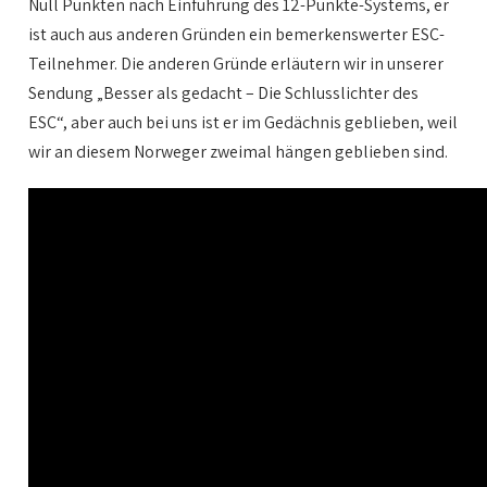
Null Punkten nach Einführung des 12-Punkte-Systems, er
ist auch aus anderen Gründen ein bemerkenswerter ESC-
Teilnehmer. Die anderen Gründe erläutern wir in unserer
Sendung „Besser als gedacht – Die Schlusslichter des
ESC“, aber auch bei uns ist er im Gedächnis geblieben, weil
wir an diesem Norweger zweimal hängen geblieben sind.