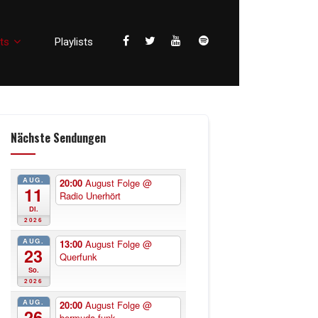
ts
Playlists
Nächste Sendungen
AUG.
20:00
August Folge
@
11
Radio Unerhört
Di.
2026
AUG.
13:00
August Folge
@
23
Querfunk
So.
2026
AUG.
20:00
August Folge
@
26
bermuda.funk