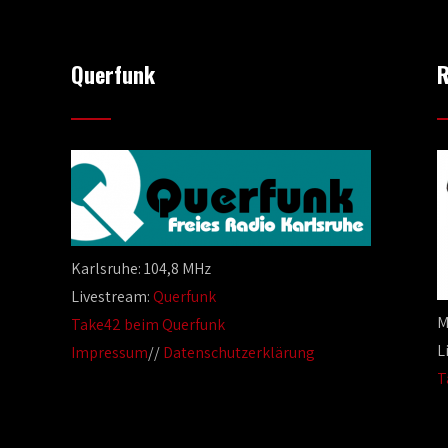
Querfunk
R
Karlsruhe: 104,8 MHz
Livestream:
Querfunk
M
Take42 beim Querfunk
L
Impressum
//
Datenschutzerklärung
T