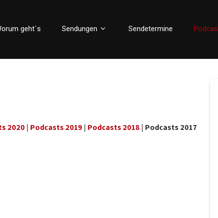
orum geht´s
Sendungen
Sendetermine
Podcas
ts 2020
|
Podcasts 2019
|
Podcasts 2018
|
Podcasts 2017