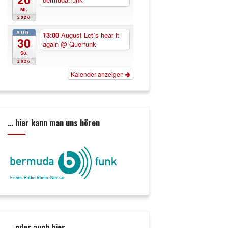
Mi.
2026
AUG.
13:00
August Let´s hear it
30
again
@ Querfunk
So.
2026
Kalender anzeigen
… hier kann man uns hören
… oder auch hier