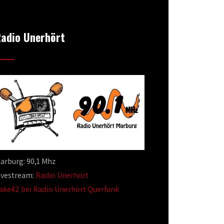
adio Unerhört
arburg: 90,1 Mhz
ivestream:
Radio Unerhört
ake42 bei Radio Unerhört Querfunk