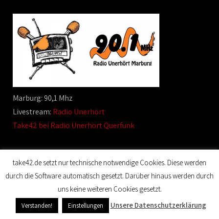
Marburg: 90,1 Mhz
Livestream:
Radio Unerhört
Take42 bei Radio Unerhört Querfunk
take42.de setzt nur technische notwendige Cookies. Diese werden
durch die Software automatisch gesetzt. Darüber hinaus werden durch
© 2020 Film Maker. All Rights Reserved. Designed by SKT
uns keine weiteren Cookies gesetzt.
Themes.
Unsere Datenschutzerklärung
Verstanden!
Einstellungen