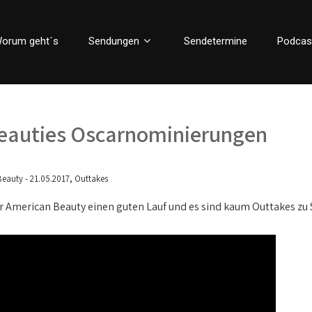
orum geht´s
Sendungen
Sendetermine
Podcas
Beauties Oscarnominierungen
,
Beauty - 21.05.2017
Outtakes
ür American Beauty einen guten Lauf und es sind kaum Outtakes 