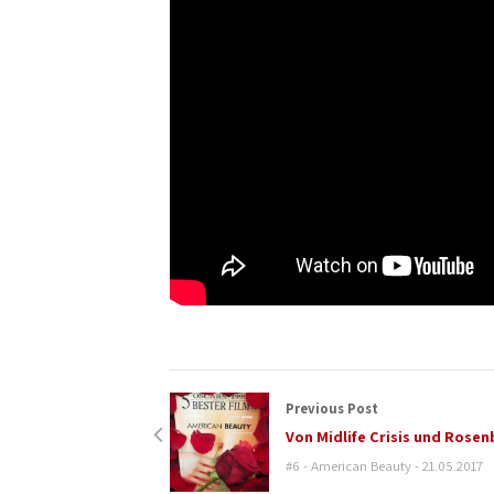
Previous Post
Von Midlife Crisis und Rose
#6 - American Beauty - 21.05.2017