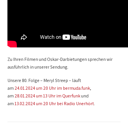
Zu Ihren Filmen und Oskar-Darbietungen sprechen wir
ausführlich in unserer Sendung.
Unsere 80. Folge – Meryl Streep – läuft
am
24.01.2024 um 20 Uhr im bermuda.funk
,
am
28.01.2024 um 13 Uhr im Querfunk
und
am
13.02.2024 um 20 Uhr bei Radio Unerhört
.