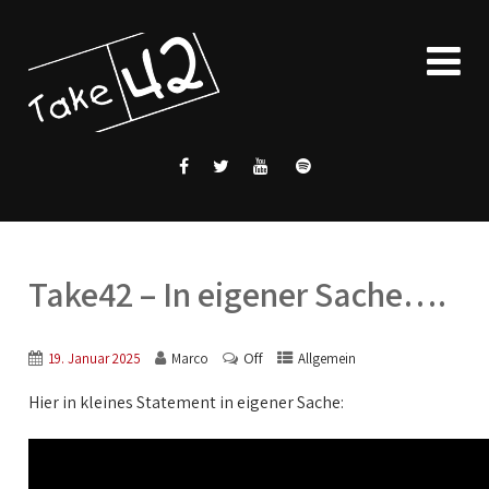
Take42 – In eigener Sache….
Off
19. Januar 2025
Marco
Allgemein
Hier in kleines Statement in eigener Sache: