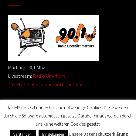
Marburg: 90,1 Mhz
Livestream:
Radio Unerhört
Take42 bei Radio Unerhört Querfunk
take42.de setzt nur technische notwendige Cookies. Diese werden
durch die Software automatisch gesetzt. Darüber hinaus werden durch
© 2020 Film Maker. All Rights Reserved. Designed by SKT
uns keine weiteren Cookies gesetzt.
Themes.
Unsere Datenschutzerklärung
Verstanden!
Einstellungen