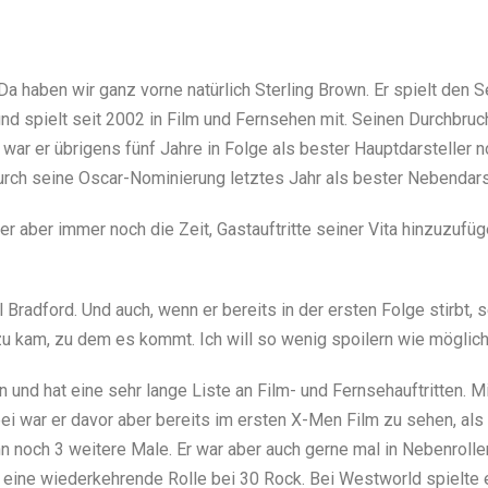
 haben wir ganz vorne natürlich Sterling Brown. Er spielt den Se
 spielt seit 2002 in Film und Fernsehen mit. Seinen Durchbruch 
war er übrigens fünf Jahre in Folge als bester Hauptdarsteller nom
urch seine Oscar-Nominierung letztes Jahr als bester Nebendarst
er aber immer noch die Zeit, Gastauftritte seiner Vita hinzuzufüg
radford. Und auch, wenn er bereits in der ersten Folge stirbt, se
zu kam, zu dem es kommt. Ich will so wenig spoilern wie möglich
d hat eine sehr lange Liste an Film- und Fernsehauftritten. Mir
i war er davor aber bereits im ersten X-Men Film zu sehen, als 
ann noch 3 weitere Male. Er war aber auch gerne mal in Nebenrollen
eine wiederkehrende Rolle bei 30 Rock. Bei Westworld spielte er