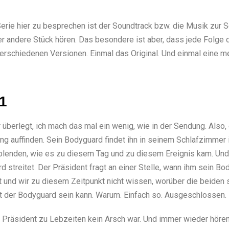
erie hier zu besprechen ist der Soundtrack bzw. die Musik zur S
er andere Stück hören. Das besondere ist aber, dass jede Folg
verschiedenen Versionen. Einmal das Original. Und einmal eine me
1
überlegt, ich mach das mal ein wenig, wie in der Sendung. Also, 
g auffinden. Sein Bodyguard findet ihn in seinem Schlafzimmer i
ckblenden, wie es zu diesem Tag und zu diesem Ereignis kam. Un
 streitet. Der Präsident fragt an einer Stelle, wann ihm sein Bo
st und wir zu diesem Zeitpunkt nicht wissen, worüber die beiden 
ht der Bodyguard sein kann. Warum. Einfach so. Ausgeschlossen.
r Präsident zu Lebzeiten kein Arsch war. Und immer wieder höre