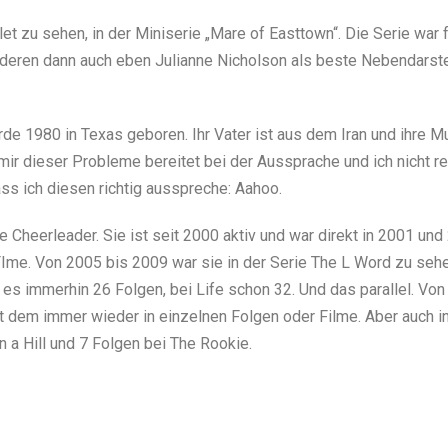
let zu sehen, in der Miniserie „Mare of Easttown“. Die Serie war
deren dann auch eben Julianne Nicholson als beste Nebendarstel
de 1980 in Texas geboren. Ihr Vater ist aus dem Iran und ihre Mu
mir dieser Probleme bereitet bei der Aussprache und ich nicht r
ss ich diesen richtig ausspreche: Aahoo.
e Cheerleader. Sie ist seit 2000 aktiv und war direkt in 2001 und
 FIme. Von 2005 bis 2009 war sie in der Serie The L Word zu seh
 es immerhin 26 Folgen, bei Life schon 32. Und das parallel. Vo
it dem immer wieder in einzelnen Folgen oder Filme. Aber auch i
 a Hill und 7 Folgen bei The Rookie.