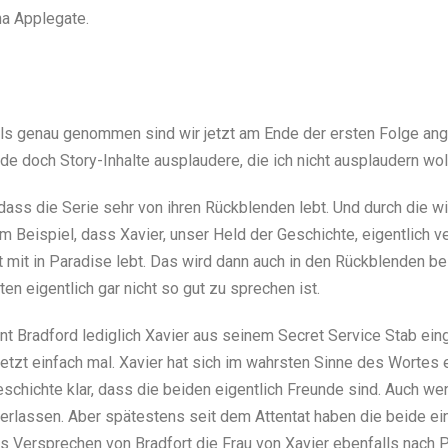
na Applegate.
. Als genau genommen sind wir jetzt am Ende der ersten Folge an
de doch Story-Inhalte ausplaudere, die ich nicht ausplaudern wol
dass die Serie sehr von ihren Rückblenden lebt. Und durch die w
um Beispiel, dass Xavier, unser Held der Geschichte, eigentlich ve
t mit in Paradise lebt. Das wird dann auch in den Rückblenden be
en eigentlich gar nicht so gut zu sprechen ist.
nt Bradford lediglich Xavier aus seinem Secret Service Stab eing
h jetzt einfach mal. Xavier hat sich im wahrsten Sinne des Wortes
schichte klar, dass die beiden eigentlich Freunde sind. Auch we
erlassen. Aber spätestens seit dem Attentat haben die beide 
as Versprechen von Bradfort die Frau von Xavier ebenfalls nach P