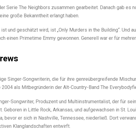
der Serie The Neighbors zusammen gearbeitet. Danach gab es noc
eine große Bekanntheit erlangt haben.
ist und geschätzt wird, ist „Only Murders in the Building“. Und 
 auch einen Primetime Emmy gewonnen. Generell war er für mehre
drews
sige Singer-Songwriterin, die für ihre genreübergreifende Misch
e 2004 als Mitbegründerin der Alt-Country-Band The Everybodyfi
nger-Songwriter, Produzent und Multiinstrumentalist, der für se
. Geboren in Little Rock, Arkansas, und aufgewachsen in St. Loui
, bevor er sich in Nashville, Tennessee, niederließ. Dort verwand
ktiven Klanglandschaften entwirft.