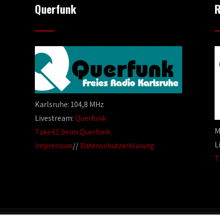
Querfunk
R
Karlsruhe: 104,8 MHz
Livestream:
Querfunk
M
Take42 beim Querfunk
L
Impressum
//
Datenschutzerklärung
T