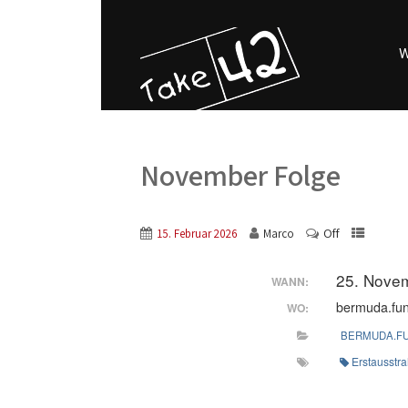
W
November Folge
Off
15. Februar 2026
Marco
25. Nove
WANN:
bermuda.fu
WO:
BERMUDA.F
Erstausstr